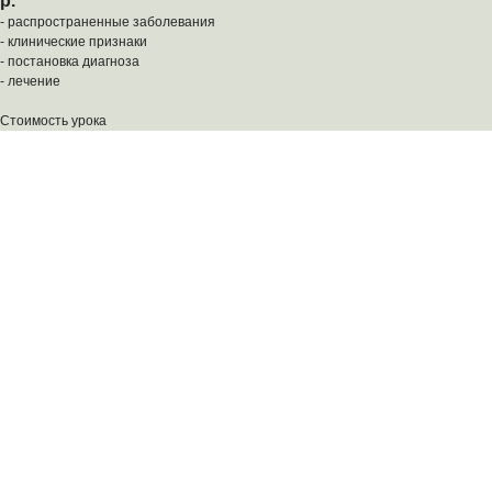
р.
- распространенные заболевания
- клинические признаки
- постановка диагноза
- лечение
Стоимость урока