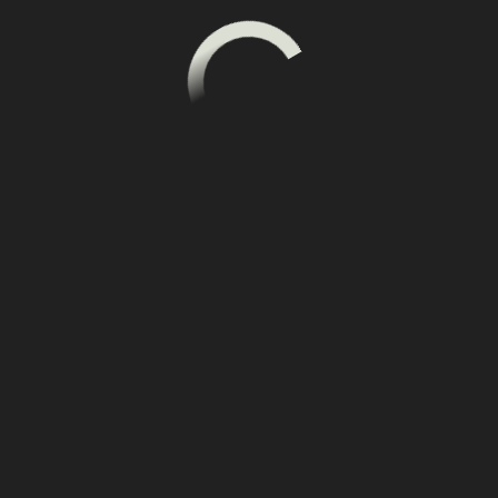
Для молодых, растущих, беременных,
кормящих — 25–40 г/кг 2 раза в сутки +
постоянный доступ к сену и воде.
Для животных с дентальной болезнью или не
потребляющих сено — 15–30 г/кг 2 раза в сутки
+ постоянный доступ к мягкому сену, засушке,
сочным кормам и воде.
Для животных с ожирением — 8–12 г/кг 2 раза в
сутки + постоянный доступ к сену и воде.
Для животных с особыми потребностями
рацион рассчитывается с учётом рекомендаций
ветеринарного врача.