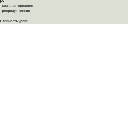
р.
- гастроэнтерология
- репродуктология
Стоимость урока