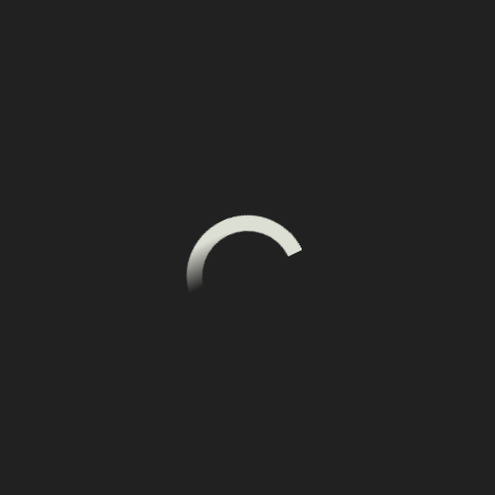
Если у вас возникли проблемы с оплатой
свяжитесь с нами
любым удобным способом.
Доставка
Доставка по РФ
Доставка осуществляется транспортной
компанией СДЭК до пункта выдачи или до
двери. Расчет доставки производится при
оформлении заказа в корзине. Оплата доставки
производится на сайте при оплате заказа.
Доставка осуществляется Компанией СДЭК.