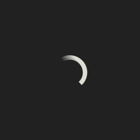
Повышение квалификации
2014 г.- Санкт- петербургская ветеринарная
хирургическая конференция.
2016 г.-Московский ветеринарный конгресс.
2016 г. — Базовая кардиология для врачей
общей практики.
2016 г. — Международная ветеринарная
конференция.
2017 г.- Национальная Ветеринарная
конференция.
2018 г.- Национальная Ветеринарная
конференция.
2018 г.- конференция по болезням мелких
экзотических животных с ведущим